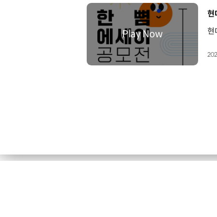
[
현
202