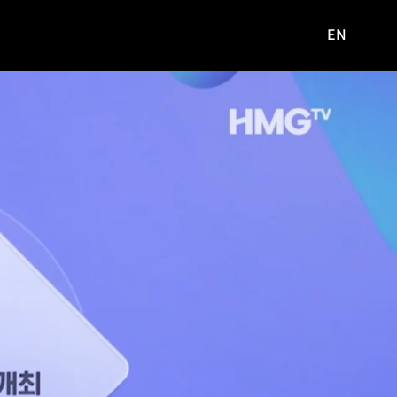
EN
영문
사이트로
이동