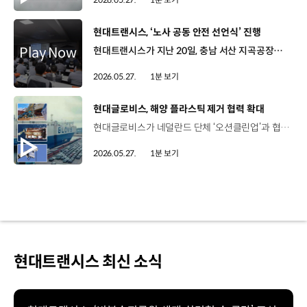
[동영상]
현대트랜시스, ‘노사 공동 안전 선언식’ 진행
현대트랜시스가 지난 20일, 충남 서산 지곡공장에서 ‘노사 공동 안전 선언식’을 개최했습니다. 백철승 대표이사를 비롯해 조윤덕 최고안전책임자 등 노사 임직원 70여 명이 참석한 이번 선언식은, 새롭게 변화하는 노동환경과 정책 속에서 노사가 안전을 위한 협력을 강화하고, 임직원의 안전 의식을 제고하기 위해 마련됐습니다. 노사 대표는 이날, 안전을 경영의 최우선 가치로 삼아 안전·보건 문화 정착에 책임을 다하겠다는 내용의 공동 선언문을 낭독하고, 사내 공모를 통해 선정된 안전 브랜드 마스코트와 슬로건 ‘제로백(Zero Accident, 100% Safety)’도 공개했습니다. 현대트랜시스는 앞으로도 현장의 의견을 반영한 안전 개선 활동을 지속적으로 추진할 계획입니다.
2026.05.27.
1분 보기
[동영상]
현대글로비스, 해양 플라스틱 제거 협력 확대
현대글로비스가 네덜란드 단체 ‘오션클린업’과 협력 파트너십을 연장하고, 해양 플라스틱 쓰레기 제거 활동 지원을 확대합니다. 오션클린업은 강에서 바다로 유입되는 해양 플라스틱 제거 활동 등을 펼치는 글로벌 비영리 단체인데요. 현대글로비스는 2023년 첫 파트너십 이후, 자동차운반선 10척에 ‘ADIS’ 시스템이 적용된 카메라 20대를 설치해 해양 플라스틱 밀집 지역의 위치와 규모 등을 수집해 오션클린업에 제공해 왔습니다. 이를 통해 지난 2023년부터 올해 3월까지, 총 5만 톤 이상의 플라스틱 쓰레기를 수거했는데요. 현대글로비스는 오는 2030년까지 협력을 이어가며, 글로벌 해상 네트워크를 기반으로 한 지속가능한 해양 환경 조성에 기여할 예정입니다.
2026.05.27.
1분 보기
현대트랜시스 최신 소식