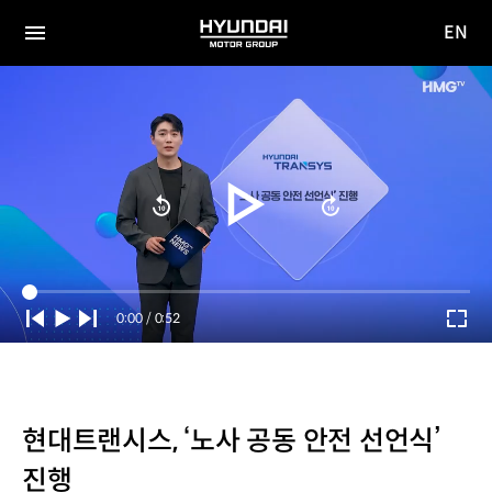
EN
HYUNDAI
영문
MOTOR
전체
사이트
메뉴
GROUP
이동
Current
0:00
/
Duration
0:52
Time
현대트랜시스, ‘노사 공동 안전 선언식’
진행