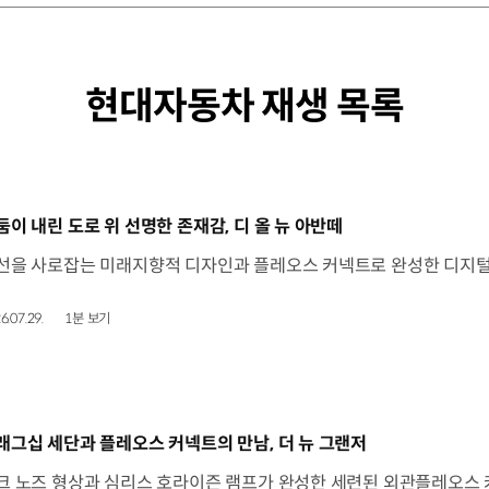
현대자동차 재생 목록
동영상]
둠이 내린 도로 위 선명한 존재감, 디 올 뉴 아반떼
6.07.29.
1분 보기
동영상]
래그십 세단과 플레오스 커넥트의 만남, 더 뉴 그랜저