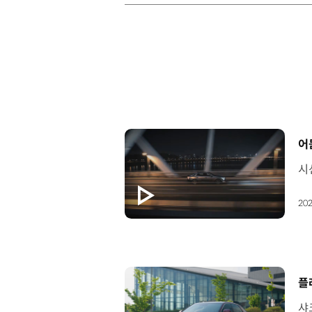
[
어
202
[
플