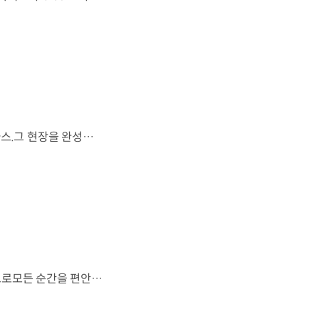
FIFA 월드컵 2026™에서 세계 최초로 라이브 퍼포먼스를 선보인 아틀라스.그 현장을 완성한 시니어 프로그램 매니저 세스 데이비스(Seth Davis)가 전하는 퍼포먼스의 비하인드 스토리를 만나보세요. 인터뷰 전문 보기 ▶ 자세히 보기 ▶ #현대자동차 #보스턴다이나믹스 #아틀라스 #로보틱스 #BostonDynamics #Atlas #Robotics #NextStartsNow
도시의 빛을 지나, 숲의 고요를 따라.세련된 디자인과 정제된 주행 감각으로모든 순간을 편안하게 완성하는 더 뉴 그랜저를 만나보세요. *본 영상은 AI를 활용해 제작했습니다. #현대자동차 #더뉴그랜저 #플래그십세단 #그랜저 #플레오스커넥트