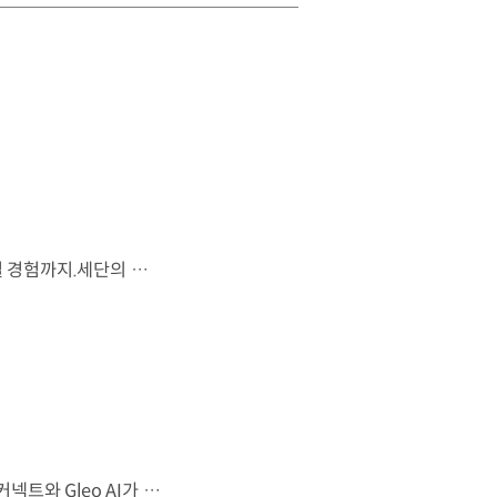
시선을 사로잡는 미래지향적 디자인과 플레오스 커넥트로 완성한 디지털 경험까지.세단의 새로운 기준을 제시하는 디 올 뉴 아반떼를 만나보세요. *본 영상은 AI를 활용해 제작했습니다. #현대자동차 #디올뉴아반떼 #아반떼 #플레오스커넥트 #글레오AI 유튜브 쇼츠 보기
샤크 노즈 형상과 심리스 호라이즌 램프가 완성한 세련된 외관플레오스 커넥트와 Gleo AI가 만드는 스마트한 운전 경험까지. 새롭게 진화한 더 뉴 그랜저를 영상으로 만나보세요. #현대자동차 #더뉴그랜저 #플레오스커넥트 #그랜저 #플래그십세단 #TheNewGrandeur #PleosConnect