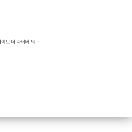
대한민국 최초 BAFTA 게임 어워드의 게임 디자인 부문 수상에 빛나는‘데이브 더 다이버’의 최신 DLC에 포니 픽업이 등장합니다.데이브 더 다이버 - 인 더 정글 속 포니 픽업의 활약을 체험해 보세요. Steam, Nintendo Switch 2 Nintendo Switch, PS5 PS4, Xbox Series X|S, Epic Games Store에서 만나 볼 수 있습니다. #현대자동차 #데이브더다이버 #인더정글 #민트로켓 #게임콜라보 #포니픽업 #포니 유튜브 쇼츠 보기 >