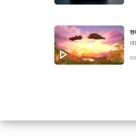
[
현
202