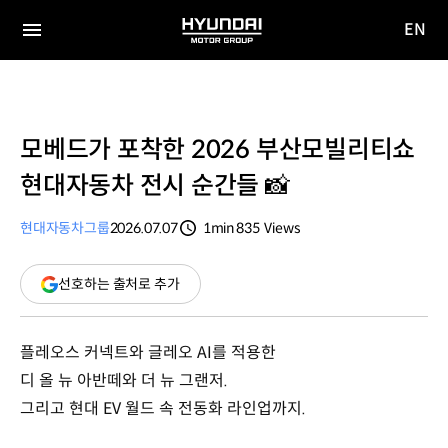
EN
HYUNDAI
영문
MOTOR
전체
사이트
메뉴
GROUP
이동
모베드가 포착한 2026 부산모빌리티쇼
현대자동차 전시 순간들 📸
현대자동차그룹
2026.07.07
1min
835
Views
분량
조회수
(새
선호하는 출처로 추가
창
열림)
플레오스 커넥트와 글레오 AI를 적용한
디 올 뉴 아반떼와 더 뉴 그랜저.
그리고 현대 EV 월드 속 전동화 라인업까지.