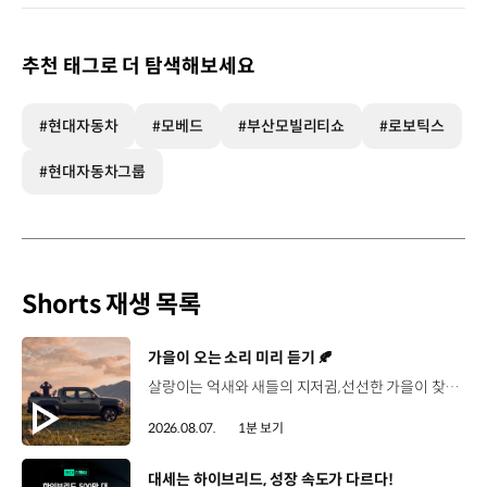
추천 태그로 더 탐색해보세요
#현대자동차
#모베드
#부산모빌리티쇼
#로보틱스
#현대자동차그룹
Shorts 재생 목록
[동영상]
가을이 오는 소리 미리 듣기 🍂
살랑이는 억새와 새들의 지저귐,선선한 가을이 찾아오는 소리. 더 기아 타스만과 함께 계절을 만나보세요. 🎧 *본 영상은 AI를 활용해 제작했습니다. #기아 #더기아타스만 #타스만 #가을 #입추 #Tasman #ASMR
2026.08.07.
1분 보기
[동영상]
대세는 하이브리드, 성장 속도가 다르다!