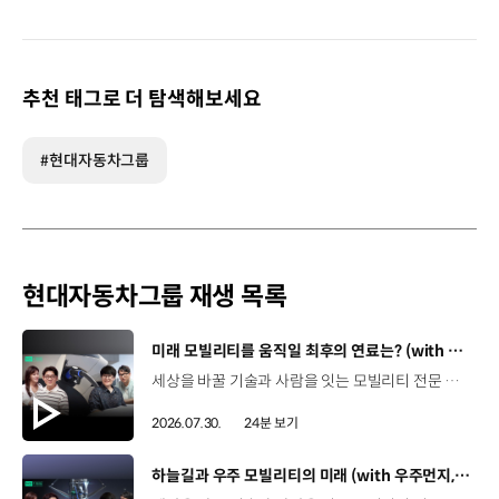
이동
추천 태그로 더 탐색해보세요
#현대자동차그룹
현대자동차그룹 재생 목록
[동영상]
미래 모빌리티를 움직일 최후의 연료는? (with 우주먼지, 항성) | 현대진행형 팟캐스트 EP. 21
세상을 바꿀 기술과 사람을 잇는 모빌리티 전문 팟캐스트, 현대진행형. 🔊 과학커뮤니케이터 이독실, 여도은 앵커,그리고 천문학자 우주먼지, 과학커뮤니케이터 항성과 함께했습니다. 휘발유부터 전기차, 수소전기차, 하이브리드까지미래 모빌리티를 움직일 연료는 무엇일까요? 스물한 번째 에피소드에서는 자동차의 '연료'를 주제로다양한 에너지가 만들어갈 미래 모빌리티 라이프스타일을 이야기합니다. 연료가 바뀌면 자동차도, 우리의 이동 방식도 달라지지 않을까요?현대진행형 21편에서 확인해 보세요. 현대진행형 팟빵▶ 현대진행형 애플 팟캐스트▶현대진행형 스포티파이▶ 00:00 하이라이트00:21 인트로 / 자기소개00:58 자동차의 성격, 무엇으로 결정될까?03:38 연료란, 자동차의 성격을 결정하는 DNA04:24 휘발유는 어떻게 연료 경쟁에서 살아남았을까06:09 휘발유의 과거와 현재, 유연휘발유 속 납성분07:02 지구를 납으로 오염시키던 유연휘발유가 사라진 이유08:47 달리는 전자제품이 된 자동차, SDV 시대로의 전환09:46 '기계공학' 시스템에서 '소프트웨어'로 변화하는 모빌리티11:18 친환경차 시대가 오기까지의 기술적 과제11:43 전기차 배터리가 풀어야 할 숙제12:25 배터리를 관리하는 BMS 기술13:51 수소전기차, 인프라가 먼저일까 수요가 먼저일까?14:23 수소가 청정 연료로 주목받는 이유15:08 우주에서 가장 흔한 원소, 수소 생산과 운송의 현실적인 과제16:49 수소가 필요한 모빌리티는 따로 있다18:21 하이브리드가 대세인 시대, 그 이유는? 19:26 하이브리드는 연료 과도기를 견디게 해주는 기술21:44 전기·수소·하이브리드를 함께 준비하는 멀티 파워트레인 전략이란?23:30 클로징 *본 영상에 포함된 참여자의 의견은 현대자동차그룹의 공식 입장과 다를 수 있습니다. #현대자동차그룹 #현대진행형 #모빌리티팟캐스트 #전기차 #수소전기차 #연료 #에너지 #미래모빌리티 #모빌리티 #팟캐스트
2026.07.30.
24분 보기
[동영상]
하늘길과 우주 모빌리티의 미래 (with 우주먼지, 항성) | 현대진행형 팟캐스트 EP. 20