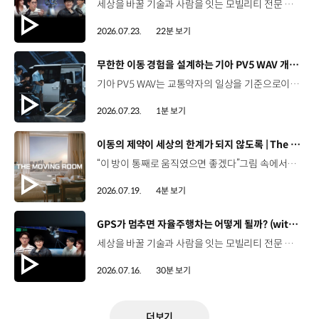
세상을 바꿀 기술과 사람을 잇는 모빌리티 전문 팟캐스트, 현대진행형. 🔊 과학커뮤니케이터 이독실, 여도은 앵커,그리고 천문학자 우주먼지, 과학커뮤니케이터 항성과 함께했습니다. 우주정거장을 거쳐 뉴욕으로 향하는 미래를 상상해본 적 있나요?스무 번째 에피소드에서는 하늘 위 교통 체계와 이동 수단의 모습,그리고 지상을 넘어 우주로 확장되는 모빌리티의 가능성까지 살펴봅니다. 하늘길이 열리면 우리의 일상은 어떻게 달라질지,현대진행형 20편에서 확인해 보세요. 현대진행형 팟빵▶현대진행형 애플 팟캐스트▶현대진행형 스포티파이▶ 00:00 하이라이트00:24 인트로 / 자기소개00:47 하늘길의 교통은 어떻게 다를까02:33 하늘의 교통 관제 시스템03:10 하늘을 나는 자동차의 모습은?05:10 미래 하늘길의 동력원과 연료06:42 휘발유 대신 항공유가 쓰일 가능성07:18 자동차에서 모빌리티로의 변화08:13 하늘길 시대의 도로와 도시10:02 우주 모빌리티는 어디까지 가능할까12:18 우주를 경험하는 미래12:57 우주로 확장되는 모빌리티13:30 하늘과 우주에서 좋은 차의 기준은?14:54 우주 관광은 누구나 가능할까16:35 현대로템과 한국 우주 산업의 미래18:37 미래 모빌리티가 바꿀 우리의 일상 *본 영상에 포함된 참여자의 의견은 현대자동차그룹의 공식 입장과 다를 수 있습니다. #현대자동차그룹 #현대진행형 #모빌리티팟캐스트 #UAM #스카이모빌리티 #하늘길 #자율주행 #우주 #우주항공 #모빌리티 #팟캐스트
2026.07.23.
22분 보기
[동영상]
무한한 이동 경험을 설계하는 기아 PV5 WAV 개발 스토리 | The Moving Room
기아 PV5 WAV는 교통약자의 일상을 기준으로이동 과정을 다시 설계했습니다. 탑승자의 목적에 맞게 확장되는 모빌리티, PV5 WAV 개발 스토리를 영상으로 확인해 보세요. #현대자동차그룹 #TheMovingRoom #기아 #PV5 #PV5WAV #PBV #목적기반모빌리티
2026.07.23.
1분 보기
[동영상]
이동의 제약이 세상의 한계가 되지 않도록 | The Moving Room
“이 방이 통째로 움직였으면 좋겠다”그림 속에서만 그리던 여행이 현실이 되기까지 기아 PV5 WAV는 필요한 의료 장비를 싣고가족과 한 공간에서 함께 떠날 수 있도록이동의 경험을 다시 설계했습니다. 같은 풍경을 보고, 같은 순간을 나누는 일현대자동차그룹은 모두를 위한 이동을 만들어갑니다. #현대자동차그룹 #TheMovingRoom #PV5 #기아 #목적기반모빌리티 #PV5WAV #PBV
2026.07.19.
4분 보기
[동영상]
GPS가 멈추면 자율주행차는 어떻게 될까? (with 우주먼지, 항성) | 현대진행형 팟캐스트 EP. 19
세상을 바꿀 기술과 사람을 잇는 모빌리티 전문 팟캐스트, 현대진행형. 🔊 과학커뮤니케이터 이독실, 여도은 앵커,그리고 새로운 얼굴, 천문학자 우주먼지, 과학 커뮤니케이터 항성과 함께 돌아왔습니다. 열아홉 번째 에피소드에서는 우리에게 익숙한 GPS를 주제로내비게이션이 내 위치를 파악하는 기본 원리부터터널과 도심에서 GPS 정보에 오차가 발생하는 이유,그리고 자율주행 기술과 어떤 방식으로 연결되는지 살펴봅니다. 하늘의 별을 보고 길을 찾던 시대에서오늘날 GPS가 모빌리티를 움직이게 되기까지의 이야기.현대진행형 19편에서 확인해 보세요. 현대진행형 팟빵 ▶현대진행형 애플 팟캐스트 ▶현대진행형 스포티파이 ▶ 00:00 하이라이트00:24 인트로 / 자기소개02:25 별을 보며 길을 찾던 시대03:55 GPS가 내 위치를 찾는 원리05:39 내비게이션은 왜 가끔 엉뚱한 길로 갈까?08:56 어느 날 GPS가 일제히 멈춘다면?09:39 GPS가 멈추면 자율주행차는 어떻게 될까11:21 더 안전하게 길을 읽는 센서퓨전 기술12:30 자율주행 시대, 도로도 함께 진화해야 한다15:51 길을 잘 찾는 자율주행, '촉'이 생길 수 있을까?19:10 GPS가 어려워하는 '높이'를 예측하려면20:42 자율주행 시대의 고정밀 지도, 솔맵23:38 내비게이션 길 찾기 알고리즘과 새로운 기능들26:11 별자리를 찾아주는 선루프? 천문학자가 미래 자동차에 바라는 것28:30 이동 경험을 확장하는 미래 모빌리티의 역할 *본 영상에 포함된 참여자의 의견은 현대자동차그룹의 공식 입장과 다를 수 있습니다. #현대자동차그룹 #현대진행형 #모빌리티팟캐스트 #GPS #인공위성 #자율주행 #센서퓨전 #모빌리티 #팟캐스트
2026.07.16.
30분 보기
더보기