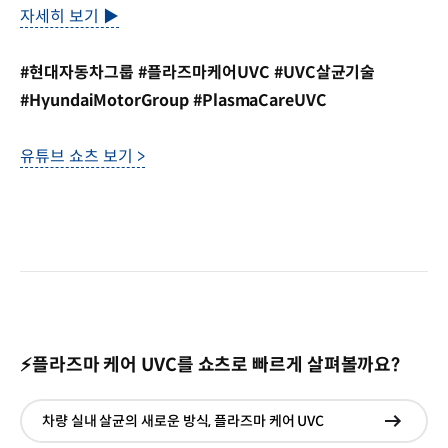
자세히 보기 ▶
#현대자동차그룹 #플라즈마케어UVC #UVC살균기술
#HyundaiMotorGroup #PlasmaCareUVC
유튜브 쇼츠 보기 >
⚡플라즈마 케어 UVC를 쇼츠로 빠르게 살펴볼까요?
차량 실내 살균의 새로운 방식, 플라즈마 케어 UVC
현재창