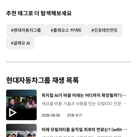
추천 태그로 더 탐색해보세요
#현대자동차그룹
#플레오스 커넥트
#인포테인먼트
#글레오 AI
현대자동차그룹 재생 목록
[동영상]
피지컬 AI가 바꿀 미래는 어디까지 확장될까? (with 카이스트 김대식 교수) | 현대진행형 팟캐스트 EP. 22
세상을 바꿀 기술과 사람을 잇는 모빌리티 전문 팟캐스트, 현대진행형. 🔊과학커뮤니케이터 이독실, 여도은 앵커‬,그리고 카이스트 김대식 교수와 함께했습니다. 이제는 AI가 물건을 옮기고, 사람을 돕고, 함께 일하는 시대! 스물두 번째 에피소드에서는 몸을 가진 AI, ‘피지컬 AI’를 주제로휴머노이드가 사람을 닮은 이유부터 산업과 일상에 가져올 변화,그리고 현대자동차그룹이 준비하는 피지컬 AI의 미래까지 이야기합니다. 화면 밖을 나와 몸을 갖게 된 AI, 우리의 일상은 어떻게 달라질까요?현대진행형 22편에서 확인해 보세요. 현대진행형 팟빵 ▶현대진행형 애플 팟캐스트 ▶현대진행형 스포티파이 ▶ 00:00 하이라이트00:37 출연진 소개01:00 몸을 가진 AI, 피지컬 AI란?01:31 10년 만에 달라진 휴머노이드 기술02:42 도구로 능력을 확장해 온 인간04:51 인간의 의지까지 확장하는 AI05:30 휴머노이드는 왜 사람을 닮았을까?07:18 휴머노이드 개발에 남은 가장 큰 과제07:31 인간의 손과 다른 아틀라스의 손08:36 피지컬 AI가 가장 먼저 필요한 분야09:32 AI 시대, 노동의 의미는 달라질까?12:13 아직 1%도 시작하지 않은 피지컬 AI16:28 현대자동차그룹이 준비해 온 피지컬 AI17:31 미래 모빌리티는 어떤 모습일까?19:14 현대자동차그룹이 가진 풀스택 경쟁력20:10 피지컬 AI의 성능을 결정하는 모션 데이터22:49 휴머노이드와 함께 일하는 시대23:51 클로징 *본 영상에 포함된 참여자의 의견은 현대자동차그룹의 공식 입장과 다를 수 있습니다. #현대자동차그룹 #현대진행형 #모빌리티팟캐스트 #피지컬AI #휴머노이드 #보스턴다이나믹스 #아틀라스 #미래모빌리티 #모빌리티 #팟캐스트
2026.08.06.
25분 보기
[동영상]
미래 모빌리티를 움직일 최후의 연료는? (with 우주먼지, 항성) | 현대진행형 팟캐스트 EP. 21