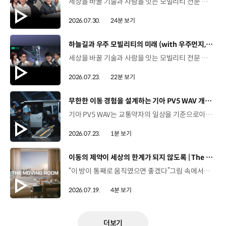
세상을 바꿀 기술과 사람을 잇는 모빌리티 전문 팟캐스트, 현대진행형. 🔊 과학커뮤니케이터 이독실, 여도은 앵커,그리고 천문학자 우주먼지, 과학커뮤니케이터 항성과 함께했습니다. 휘발유부터 전기차, 수소전기차, 하이브리드까지미래 모빌리티를 움직일 연료는 무엇일까요? 스물한 번째 에피소드에서는 자동차의 '연료'를 주제로다양한 에너지가 만들어갈 미래 모빌리티 라이프스타일을 이야기합니다. 연료가 바뀌면 자동차도, 우리의 이동 방식도 달라지지 않을까요?현대진행형 21편에서 확인해 보세요. 현대진행형 팟빵▶ 현대진행형 애플 팟캐스트▶현대진행형 스포티파이▶ 00:00 하이라이트00:21 인트로 / 자기소개00:58 자동차의 성격, 무엇으로 결정될까?03:38 연료란, 자동차의 성격을 결정하는 DNA04:24 휘발유는 어떻게 연료 경쟁에서 살아남았을까06:09 휘발유의 과거와 현재, 유연휘발유 속 납성분07:02 지구를 납으로 오염시키던 유연휘발유가 사라진 이유08:47 달리는 전자제품이 된 자동차, SDV 시대로의 전환09:46 '기계공학' 시스템에서 '소프트웨어'로 변화하는 모빌리티11:18 친환경차 시대가 오기까지의 기술적 과제11:43 전기차 배터리가 풀어야 할 숙제12:25 배터리를 관리하는 BMS 기술13:51 수소전기차, 인프라가 먼저일까 수요가 먼저일까?14:23 수소가 청정 연료로 주목받는 이유15:08 우주에서 가장 흔한 원소, 수소 생산과 운송의 현실적인 과제16:49 수소가 필요한 모빌리티는 따로 있다18:21 하이브리드가 대세인 시대, 그 이유는? 19:26 하이브리드는 연료 과도기를 견디게 해주는 기술21:44 전기·수소·하이브리드를 함께 준비하는 멀티 파워트레인 전략이란?23:30 클로징 *본 영상에 포함된 참여자의 의견은 현대자동차그룹의 공식 입장과 다를 수 있습니다. #현대자동차그룹 #현대진행형 #모빌리티팟캐스트 #전기차 #수소전기차 #연료 #에너지 #미래모빌리티 #모빌리티 #팟캐스트
2026.07.30.
24분 보기
[동영상]
하늘길과 우주 모빌리티의 미래 (with 우주먼지, 항성) | 현대진행형 팟캐스트 EP. 20
세상을 바꿀 기술과 사람을 잇는 모빌리티 전문 팟캐스트, 현대진행형. 🔊 과학커뮤니케이터 이독실, 여도은 앵커,그리고 천문학자 우주먼지, 과학커뮤니케이터 항성과 함께했습니다. 우주정거장을 거쳐 뉴욕으로 향하는 미래를 상상해본 적 있나요?스무 번째 에피소드에서는 하늘 위 교통 체계와 이동 수단의 모습,그리고 지상을 넘어 우주로 확장되는 모빌리티의 가능성까지 살펴봅니다. 하늘길이 열리면 우리의 일상은 어떻게 달라질지,현대진행형 20편에서 확인해 보세요. 현대진행형 팟빵▶현대진행형 애플 팟캐스트▶현대진행형 스포티파이▶ 00:00 하이라이트00:24 인트로 / 자기소개00:47 하늘길의 교통은 어떻게 다를까02:33 하늘의 교통 관제 시스템03:10 하늘을 나는 자동차의 모습은?05:10 미래 하늘길의 동력원과 연료06:42 휘발유 대신 항공유가 쓰일 가능성07:18 자동차에서 모빌리티로의 변화08:13 하늘길 시대의 도로와 도시10:02 우주 모빌리티는 어디까지 가능할까12:18 우주를 경험하는 미래12:57 우주로 확장되는 모빌리티13:30 하늘과 우주에서 좋은 차의 기준은?14:54 우주 관광은 누구나 가능할까16:35 현대로템과 한국 우주 산업의 미래18:37 미래 모빌리티가 바꿀 우리의 일상 *본 영상에 포함된 참여자의 의견은 현대자동차그룹의 공식 입장과 다를 수 있습니다. #현대자동차그룹 #현대진행형 #모빌리티팟캐스트 #UAM #스카이모빌리티 #하늘길 #자율주행 #우주 #우주항공 #모빌리티 #팟캐스트
2026.07.23.
22분 보기
[동영상]
무한한 이동 경험을 설계하는 기아 PV5 WAV 개발 스토리 | The Moving Room
기아 PV5 WAV는 교통약자의 일상을 기준으로이동 과정을 다시 설계했습니다. 탑승자의 목적에 맞게 확장되는 모빌리티, PV5 WAV 개발 스토리를 영상으로 확인해 보세요. #현대자동차그룹 #TheMovingRoom #기아 #PV5 #PV5WAV #PBV #목적기반모빌리티
2026.07.23.
1분 보기
[동영상]
이동의 제약이 세상의 한계가 되지 않도록 | The Moving Room
“이 방이 통째로 움직였으면 좋겠다”그림 속에서만 그리던 여행이 현실이 되기까지 기아 PV5 WAV는 필요한 의료 장비를 싣고가족과 한 공간에서 함께 떠날 수 있도록이동의 경험을 다시 설계했습니다. 같은 풍경을 보고, 같은 순간을 나누는 일현대자동차그룹은 모두를 위한 이동을 만들어갑니다. #현대자동차그룹 #TheMovingRoom #PV5 #기아 #목적기반모빌리티 #PV5WAV #PBV
2026.07.19.
4분 보기
더보기