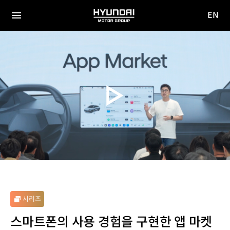
EN
HYUNDAI
영문
MOTOR
전체
사이트
메뉴
GROUP
이동
시리즈
스마트폰의 사용 경험을 구현한 앱 마켓