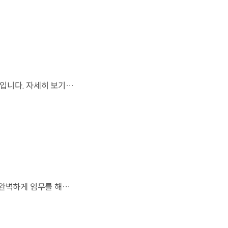
월드컵은 끝나지만, 우리의 여정은 계속됩니다.우리는 영원한 49번째 팀입니다. 자세히 보기 ▶ #Kia #InspirationConnectsUsAll #49thTeam #OMBC #FIFAWorldCup2026 유튜브 쇼츠 보기 >
잊지 못할 여정을 돌아보며.가장 중요한 순간, 49번째 팀이 공을 건네며 완벽하게 임무를 해낸 그 순간을 함께 돌아봅니다. 자세히 보기 ▶ #Kia #InspirationConnectsUsAll #49thTeam #OMBC #FIFAWorldCup2026 유튜브 쇼츠 보기 >