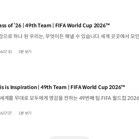
동영상]
ass of ’26 | 49th Team | FIFA World Cup 2026™
6.07.10.
3분 보기
동영상]
is is Inspiration | 49th Team | FIFA World Cup 2026™
6.07.07.
1분 보기