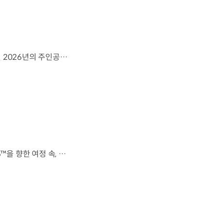
영감으로 하나 된 우리는, 무엇이든 해낼 수 있습니다.세계 곳곳에서 모인 2026년의 주인공들이 FIFA 월드컵™ 오피셜 매치볼 캐리어로 꿈의 무대에 섰습니다. 자세히 보기 ▶ #Kia #InspirationConnectsUsAll #49thTeam #OMBC #FIFAWorldCup2026 유튜브 쇼츠 보기 >
전 세계를 무대로 모두에게 영감을 전하는 49번째 팀.FIFA 월드컵 2026™을 향한 여정 속, 이제 사람들의 시선은 이 어린 스타들에게 향합니다. 자세히 보기 ▶ #Kia #InspirationConnectsUsAll #49thTeam #OMBC #FIFAWorldCup2026 유튜브 쇼츠 보기 >