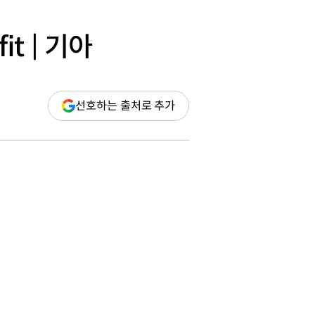
fit | 기아
(새
선호하는 출처로 추가
창
열림)