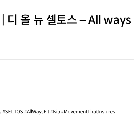
 | 디 올 뉴 셀토스 – All ways 
SELTOS #AllWaysFit #Kia #MovementThatInspires