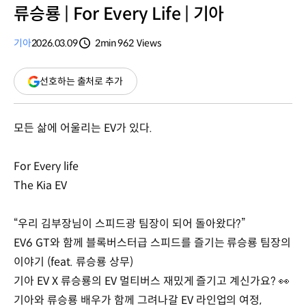
류승룡 | For Every Life | 기아
기아
2026.03.09
2min
962
Views
분량
조회수
(새
선호하는 출처로 추가
창
열림)
모든 삶에 어울리는 EV가 있다.
For Every life
The Kia EV
“우리 김부장님이 스피드광 팀장이 되어 돌아왔다?”
EV6 GT와 함께 블록버스터급 스피드를 즐기는 류승룡 팀장의
이야기 (feat. 류승룡 상무)
기아 EV X 류승룡의 EV 멀티버스 재밌게 즐기고 계신가요? 👀
기아와 류승룡 배우가 함께 그려나갈 EV 라인업의 여정,