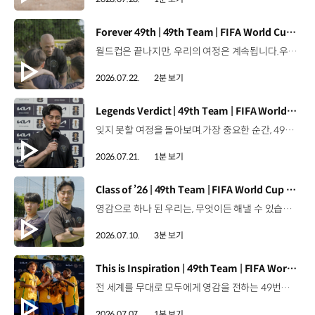
[동영상]
Forever 49th | 49th Team | FIFA World Cup 2026™
월드컵은 끝나지만, 우리의 여정은 계속됩니다.우리는 영원한 49번째 팀입니다. 자세히 보기 ▶ #Kia #InspirationConnectsUsAll #49thTeam #OMBC #FIFAWorldCup2026 유튜브 쇼츠 보기 >
2026.07.22.
2분 보기
[동영상]
Legends Verdict | 49th Team | FIFA World Cup 2026™
잊지 못할 여정을 돌아보며.가장 중요한 순간, 49번째 팀이 공을 건네며 완벽하게 임무를 해낸 그 순간을 함께 돌아봅니다. 자세히 보기 ▶ #Kia #InspirationConnectsUsAll #49thTeam #OMBC #FIFAWorldCup2026 유튜브 쇼츠 보기 >
2026.07.21.
1분 보기
[동영상]
Class of ’26 | 49th Team | FIFA World Cup 2026™
영감으로 하나 된 우리는, 무엇이든 해낼 수 있습니다.세계 곳곳에서 모인 2026년의 주인공들이 FIFA 월드컵™ 오피셜 매치볼 캐리어로 꿈의 무대에 섰습니다. 자세히 보기 ▶ #Kia #InspirationConnectsUsAll #49thTeam #OMBC #FIFAWorldCup2026 유튜브 쇼츠 보기 >
2026.07.10.
3분 보기
[동영상]
This is Inspiration | 49th Team | FIFA World Cup 2026™
전 세계를 무대로 모두에게 영감을 전하는 49번째 팀.FIFA 월드컵 2026™을 향한 여정 속, 이제 사람들의 시선은 이 어린 스타들에게 향합니다. 자세히 보기 ▶ #Kia #InspirationConnectsUsAll #49thTeam #OMBC #FIFAWorldCup2026 유튜브 쇼츠 보기 >
2026.07.07.
1분 보기