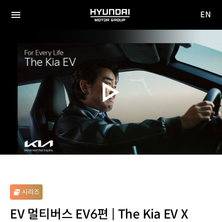
EN
HYUNDAI
영문
MOTOR
전체
사이트
메뉴
GROUP
이동
시리즈
EV 멀티버스 EV6편 | The Kia EV X