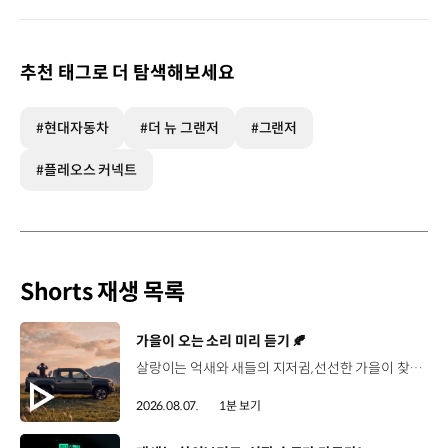
추천 태그로 더 탐색해보세요
#현대자동차
#더 뉴 그랜저
#그랜저
#플레오스 커넥트
Shorts 재생 목록
[동영상]
가을이 오는 소리 미리 듣기 🍂
살랑이는 억새와 새들의 지저귐,선선한 가을이 찾아오는 소리. 더 기아 타스만과 함께 계절을 만나보세요. 🎧 *본 영상은 AI를 활용해 제작했습니다. #기아 #더기아타스만 #타스만 #가을 #입추 #Tasman #ASMR
2026.08.07.
1분 보기