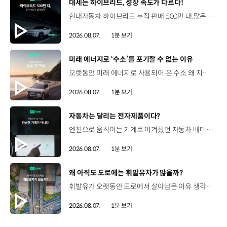
[동영상]
대세는 하이브리드, 성장 속도가 다르다!
현대자동차 하이브리드 누적 판매 500만 대.많은 운전자들이 선택한 이유는 무엇일까요? 현대진행형 팟캐스트 EP.21에서 확인하세요.📻 #현대자동차그룹 #현대진행형 #모빌리티팟캐스트 #하이브리드 #연료 #미래모빌리티 #모빌리티
2026.08.07.
1분 보기
[동영상]
미래 에너지로 ‘수소’를 포기할 수 없는 이유
오랫동안 미래 에너지로 사용되어 온 수소.왜 지금까지도 중요한 선택지로 꼽힐까요? 현대진행형 팟캐스트 EP.21에서 확인하세요.📻 #현대자동차그룹 #현대진행형 #모빌리티팟캐스트 #수소전기차 #수소에너지 #연료 #미래모빌리티 #모빌리티
2026.08.07.
1분 보기
[동영상]
자동차는 달리는 전자제품이다?
엔진으로 움직이는 기계로 여겨졌던 자동차.배터리와 소프트웨어를 통해 어떻게 바뀌고 있을까요? 현대진행형 팟캐스트 EP.21에서 확인하세요.📻 #현대자동차그룹 #현대진행형 #모빌리티팟캐스트 #SDV #전기차 #연료 #미래모빌리티 #모빌리티
2026.08.07.
1분 보기
[동영상]
왜 아직도 도로에는 휘발유차가 많을까?
휘발유가 오랫동안 도로에서 살아남은 이유.생각보다 강력한 장점이 있었습니다. 현대진행형 팟캐스트 EP.21에서 확인하세요.📻 #현대자동차그룹 #현대진행형 #모빌리티팟캐스트 #휘발유 #내연기관 #연료 #미래모빌리티 #모빌리티
2026.08.07.
1분 보기