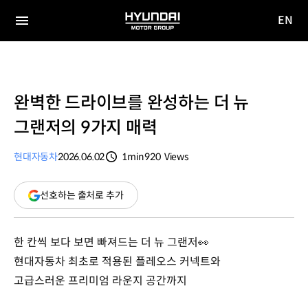
EN
HYUNDAI
영문
MOTOR
전체
사이트
메뉴
GROUP
이동
완벽한 드라이브를 완성하는 더 뉴
그랜저의 9가지 매력
현대자동차
2026.06.02
1min
920
Views
분량
조회수
(새
선호하는 출처로 추가
창
열림)
한 칸씩 보다 보면 빠져드는 더 뉴 그랜저👀
현대자동차 최초로 적용된 플레오스 커넥트와
고급스러운 프리미엄 라운지 공간까지