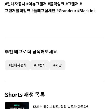
#현대자동차 #더뉴그랜저 #블랙잉크 #그랜저 #
그랜저블랙잉크 #플래그십세단 #Grandeur #BlackInk
추천 태그로 더 탐색해보세요
#현대자동차
#그랜저
#세단
Shorts 재생 목록
[동영상]
대세는 하이브리드, 성장 속도가 다르다!