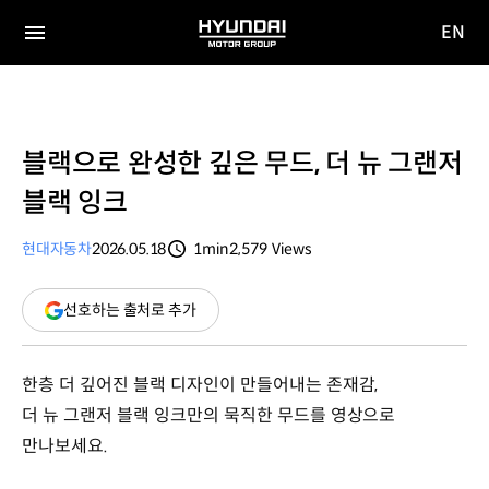
EN
HYUNDAI
영문
MOTOR
전체
사이트
메뉴
GROUP
이동
블랙으로 완성한 깊은 무드, 더 뉴 그랜저
블랙 잉크
현대자동차
2026.05.18
1min
2,579
Views
분량
조회수
(새
선호하는 출처로 추가
창
열림)
한층 더 깊어진 블랙 디자인이 만들어내는 존재감,
더 뉴 그랜저 블랙 잉크만의 묵직한 무드를 영상으로
만나보세요.