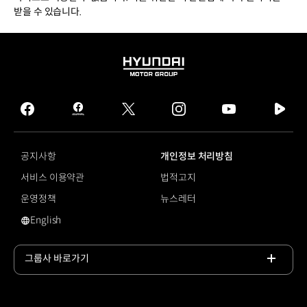
받을 수 있습니다.
HYUNDAI
MOTOR
GROUP
facebook
hmg
twitter
instagram
youtube
naver
journal
tv
facebook
공지사항
개인정보 처리방침
서비스 이용약관
법적고지
운영정책
뉴스레터
English
영문 사이트로 이동
그룹사 바로가기
목록
열기