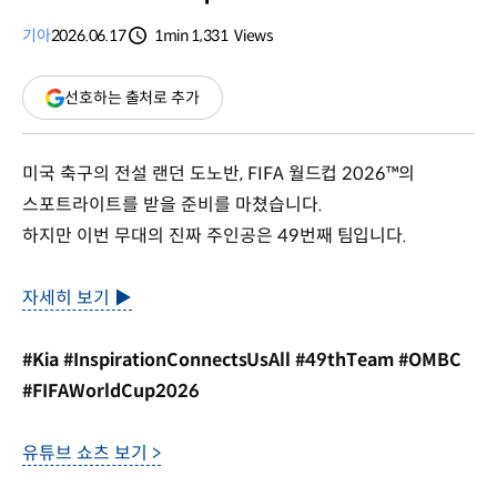
기아
2026.06.17
1min
1,331
Views
분량
조회수
(새
선호하는 출처로 추가
창
열림)
미국 축구의 전설 랜던 도노반, FIFA 월드컵 2026™의
스포트라이트를 받을 준비를 마쳤습니다.
하지만 이번 무대의 진짜 주인공은 49번째 팀입니다.
자세히 보기 ▶
#Kia #InspirationConnectsUsAll #49thTeam #OMBC
#FIFAWorldCup2026
유튜브 쇼츠 보기 >