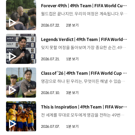
[동영상]
Forever 49th | 49th Team | FIFA World Cup 2026™
월드컵은 끝나지만, 우리의 여정은 계속됩니다.우리는 영원한 49번째 팀입니다. 자세히 보기 ▶ #Kia #InspirationConnectsUsAll #49thTeam #OMBC #FIFAWorldCup2026 유튜브 쇼츠 보기 >
2026.07.22.
2분 보기
[동영상]
Legends Verdict | 49th Team | FIFA World Cup 2026™
잊지 못할 여정을 돌아보며.가장 중요한 순간, 49번째 팀이 공을 건네며 완벽하게 임무를 해낸 그 순간을 함께 돌아봅니다. 자세히 보기 ▶ #Kia #InspirationConnectsUsAll #49thTeam #OMBC #FIFAWorldCup2026 유튜브 쇼츠 보기 >
2026.07.21.
1분 보기
[동영상]
Class of ’26 | 49th Team | FIFA World Cup 2026™
영감으로 하나 된 우리는, 무엇이든 해낼 수 있습니다.세계 곳곳에서 모인 2026년의 주인공들이 FIFA 월드컵™ 오피셜 매치볼 캐리어로 꿈의 무대에 섰습니다. 자세히 보기 ▶ #Kia #InspirationConnectsUsAll #49thTeam #OMBC #FIFAWorldCup2026 유튜브 쇼츠 보기 >
2026.07.10.
3분 보기
[동영상]
This is Inspiration | 49th Team | FIFA World Cup 2026™
전 세계를 무대로 모두에게 영감을 전하는 49번째 팀.FIFA 월드컵 2026™을 향한 여정 속, 이제 사람들의 시선은 이 어린 스타들에게 향합니다. 자세히 보기 ▶ #Kia #InspirationConnectsUsAll #49thTeam #OMBC #FIFAWorldCup2026 유튜브 쇼츠 보기 >
2026.07.07.
1분 보기