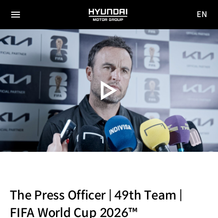
EN
HYUNDAI
영문
MOTOR
전체
사이트
메뉴
GROUP
이동
The Press Officer | 49th Team |
FIFA World Cup 2026™