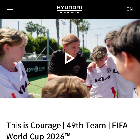
EN
HYUNDAI
영문
MOTOR
전체
사이트
메뉴
GROUP
이동
This is Courage | 49th Team | FIFA
World Cup 2026™