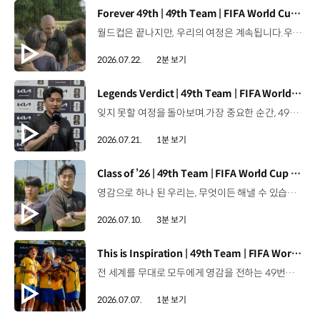
[동영상]
Forever 49th | 49th Team | FIFA World Cup 2026™
월드컵은 끝나지만, 우리의 여정은 계속됩니다.우리는 영원한 49번째 팀입니다. 자세히 보기 ▶ #Kia #InspirationConnectsUsAll #49thTeam #OMBC #FIFAWorldCup2026 유튜브 쇼츠 보기 >
2026.07.22.
2분 보기
[동영상]
Legends Verdict | 49th Team | FIFA World Cup 2026™
잊지 못할 여정을 돌아보며.가장 중요한 순간, 49번째 팀이 공을 건네며 완벽하게 임무를 해낸 그 순간을 함께 돌아봅니다. 자세히 보기 ▶ #Kia #InspirationConnectsUsAll #49thTeam #OMBC #FIFAWorldCup2026 유튜브 쇼츠 보기 >
2026.07.21.
1분 보기
[동영상]
Class of ’26 | 49th Team | FIFA World Cup 2026™
영감으로 하나 된 우리는, 무엇이든 해낼 수 있습니다.세계 곳곳에서 모인 2026년의 주인공들이 FIFA 월드컵™ 오피셜 매치볼 캐리어로 꿈의 무대에 섰습니다. 자세히 보기 ▶ #Kia #InspirationConnectsUsAll #49thTeam #OMBC #FIFAWorldCup2026 유튜브 쇼츠 보기 >
2026.07.10.
3분 보기
[동영상]
This is Inspiration | 49th Team | FIFA World Cup 2026™
전 세계를 무대로 모두에게 영감을 전하는 49번째 팀.FIFA 월드컵 2026™을 향한 여정 속, 이제 사람들의 시선은 이 어린 스타들에게 향합니다. 자세히 보기 ▶ #Kia #InspirationConnectsUsAll #49thTeam #OMBC #FIFAWorldCup2026 유튜브 쇼츠 보기 >
2026.07.07.
1분 보기