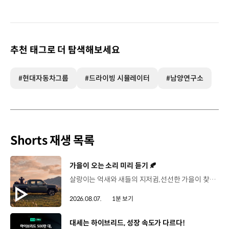
추천 태그로 더 탐색해보세요
#현대자동차그룹
#드라이빙 시뮬레이터
#남양연구소
Shorts 재생 목록
[동영상]
가을이 오는 소리 미리 듣기 🍂
살랑이는 억새와 새들의 지저귐,선선한 가을이 찾아오는 소리. 더 기아 타스만과 함께 계절을 만나보세요. 🎧 *본 영상은 AI를 활용해 제작했습니다. #기아 #더기아타스만 #타스만 #가을 #입추 #Tasman #ASMR
2026.08.07.
1분 보기
[동영상]
대세는 하이브리드, 성장 속도가 다르다!