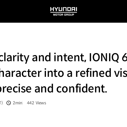
HYUNDAI
MOTOR
GROUP
larity and intent, IONIQ 6
racter into a refined vis
recise and confident.
T)
2min
442
Views
분량
조회수