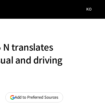
KO
국문
사이트로
이동
 N translates
ual and driving
(opens
Add to Preferred Sources
in