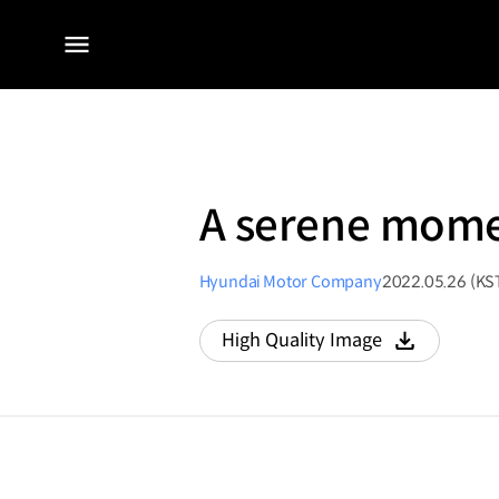
전체
메뉴
A serene momen
Hyundai Motor Company
2022.05.26 (KS
High Quality Image
다운로드