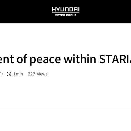
HYUNDAI
MOTOR
GROUP
t of peace within STARIA
T)
1min
227
Views
분량
조회수