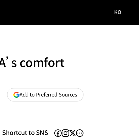
KO
국문
사이트로
이동
’ s comfort
(opens
Add to Preferred Sources
in
a
new
window)
Shortcut to SNS
facebook
instagram
other
X