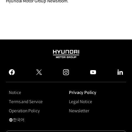
Hyundai Motor Group Newsroom.
HYUNDAI
MOTOR
GROUP
facebook
twitter
instagram
youtube
linked
Notice
Privacy Policy
Terms and Service
Legal Notice
Operation Policy
Newsletter
한국어
국문 사이트로 이동