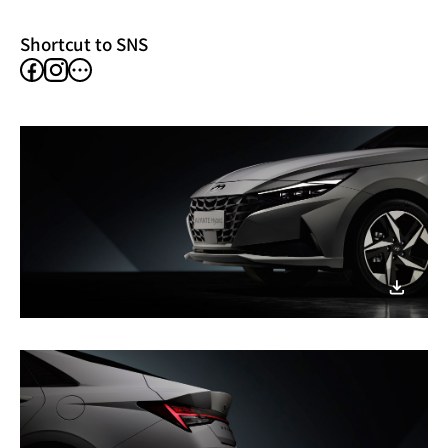
window)
Shortcut to SNS
facebook
instagram
other
SNS
이미지
다운로