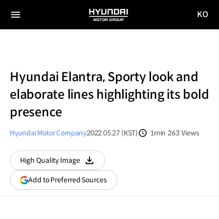
KO
HYUNDAI
국문
MOTOR
전체
사이트
메뉴
GROUP
이동
Hyundai Elantra, Sporty look and
elaborate lines highlighting its bold
presence
Hyundai Motor Company
2022.05.27 (KST)
1min
263
Views
분량
조회수
High Quality Image
다운로드
(opens
Add to Preferred Sources
in
a
new