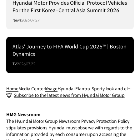
Hyundai Motor Provides Official Protocol Vehicles
For the First Korea–Central Asia Summit 2026
News
2026.07.27
Atlas' Journey to FIFA World Cup 2026™ | Boston
Dynamics
TV
2026.07.22
Home
Media Center
Image
Hyundai Elantra, Sporty look and elab
Subscribe to the latest news from Hyundai Motor Group
orate lines highlighting its bold prese
nce
HMG Newsroom
The Hyundai Motor Group Newsroom Privacy Protection Policy
stipulates provisions Hyundai must observe with regards to the
information provided by each consumer upon accessing the