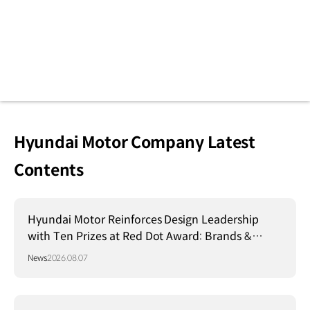
Hyundai Motor Company Latest
Contents
Hyundai Motor Reinforces Design Leadership
with Ten Prizes at Red Dot Award: Brands &
Communication Design 2026
News
2026.08.07