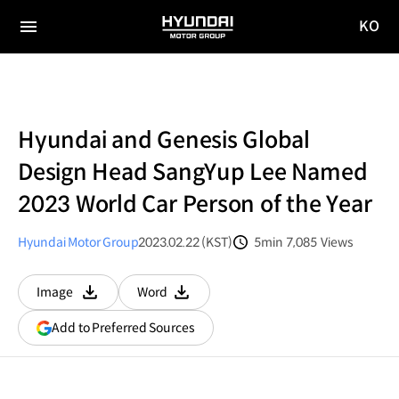
KO
HYUNDAI
국문
MOTOR
전체
사이트
메뉴
GROUP
이동
Hyundai and Genesis Global
Design Head SangYup Lee Named
2023 World Car Person of the Year
Hyundai Motor Group
2023.02.22 (KST)
5min
7,085
Views
분량
조회수
Image
Word
다운로드
다운로드
(opens
Add to Preferred Sources
in
a
new