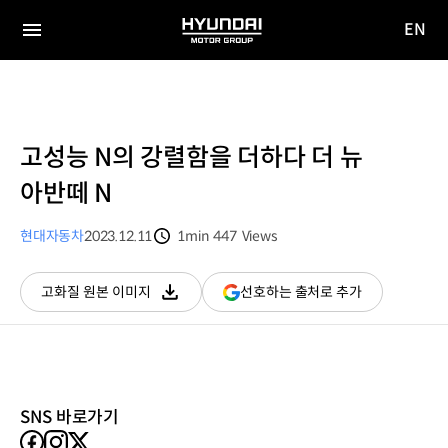
EN
HYUNDAI
영문
MOTOR
전체
사이트
메뉴
GROUP
이동
고성능 N의 강렬함을 더하다 더 뉴
아반떼 N
현대자동차
2023.12.11
1min
447
Views
분량
조회수
(새
선호하는 출처로 추가
고화질 원본 이미지
다운로드
창
열림)
SNS 바로가기
facebook
instagram
X