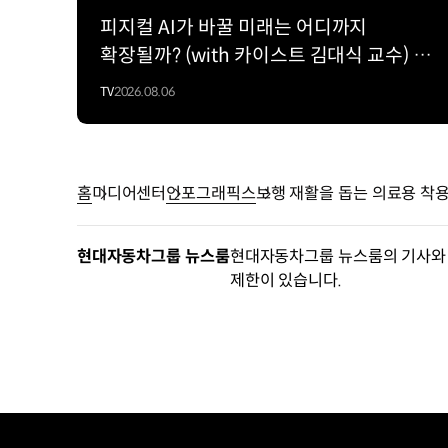
의미의
피지컬 AI가 바꿀 미래는 어디까지
‘able’을
확장될까? (with 카이스트 김대식 교수) |
결합해
현대진행형 팟캐스트 EP. 22
만든
TV
2026.08.06
현대차그룹
로보틱스랩의
착용
로봇
홈
미디어센터
인포그래픽스
보행 재활을 돕는 의료용 착용 로
브랜드
제품
무게
현대자동차그룹 뉴스룸
현대자동차그룹 뉴스룸의 기사와 
20kg
제한이 있습니다.
최대
걸음
속도
1.2km/h
이동
가능한