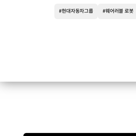
X-
ble
#현대자동차그룹
#웨어러블 로봇
MEX
Medical
EXoskeleton
엑스블
(X-
ble)
:
로보틱스
기술의
무한한
잠재력을
뜻하는
‘X’와
무엇이든
현실화시킬
수
있다는