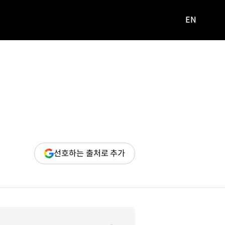
EN
영문
사이트로
이동
(새
선호하는 출처로 추가
창
열림)