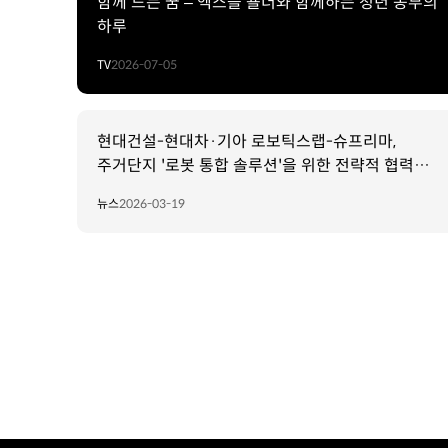
함께 드는 꿈 – 엑스블 숄더와 함께하는 청년 농부의
하루
TV
2026-07-05
현대건설-현대차·기아 로보틱스랩-슈프리마,
주거단지 '로봇 통합 솔루션'을 위한 전략적 협력
체계 구축
뉴스
2026-03-19