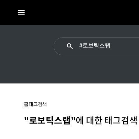
전체
메뉴
로보틱스랩
홈
태그검색
"로보틱스랩"
에 대한 태그검색