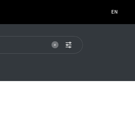
EN
영문
사이트로
이동