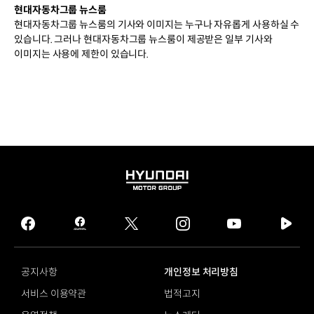
고체
현대자동차그룹 뉴스룸
전해질
현대자동차그룹 뉴스룸의 기사와 이미지는 누구나 자유롭게 사용하실 수
→
있습니다. 그러나 현대자동차그룹 뉴스룸이 제공받은 일부 기사와
자체적으로
이미지는 사용에 제한이 있습니다.
분리막
역할
온도
민감도
개선
:
액체
전해질
대비
HYUNDAI
외부
MOTOR
온도에
GROUP
따른
facebook
hmg
twitter
instagram
youtube
naver
영향
journal
tv
감소
facebook
에너지
공지사항
개인정보 처리방침
밀도
서비스 이용약관
법적고지
향상
: