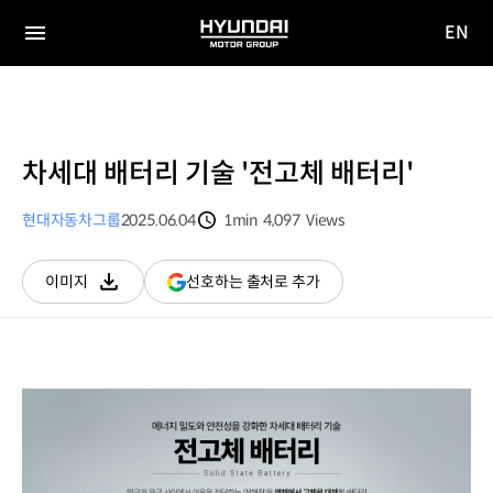
EN
HYUNDAI
영문
MOTOR
전체
사이트
메뉴
GROUP
이동
차세대 배터리 기술 '전고체 배터리'
현대자동차그룹
2025.06.04
1min
4,097
Views
분량
조회수
(새
선호하는 출처로 추가
이미지
다운로드
창
열림)