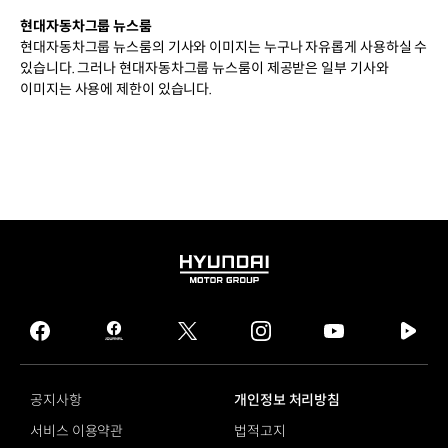
대륙
현대자동차그룹 뉴스룸
연구의
현대자동차그룹 뉴스룸의 기사와 이미지는 누구나 자유롭게 사용하실 수
제1
있습니다. 그러나 현대자동차그룹 뉴스룸이 제공받은 일부 기사와
·
이미지는 사용에 제한이 있습니다.
2호
상설
기지
4.
1992년
2월
사우디아라비아
내무성
본청
HYUNDAI
3D
MOTOR
구조해석
GROUP
기법으로
facebook
hmg
twitter
instagram
youtube
naver
건설된
journal
tv
사우디
facebook
랜드마크
공지사항
개인정보 처리방침
5.
서비스 이용약관
법적고지
1997년