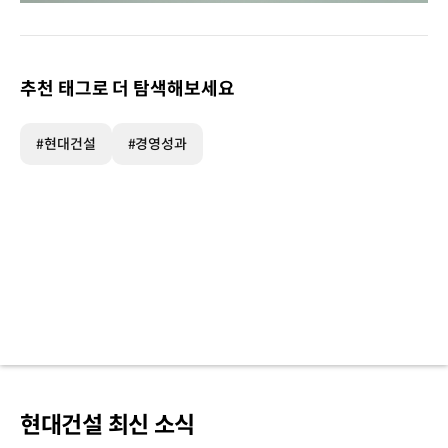
현대건설
해외진출
60주년
주요
추천 태그로 더 탐색해보세요
프로젝트
1.
1968년
#현대건설
#경영성과
2월
태국
파타니
나라티왓
고속도로
대한민국
건설
사상
첫
해외
수주
2.
1980년
현대건설 최신 소식
12월