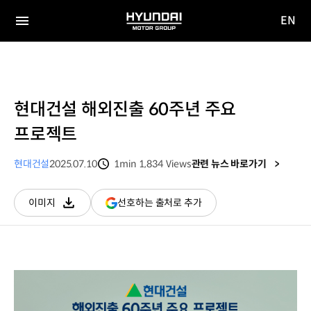
EN
HYUNDAI
영문
MOTOR
전체
사이트
메뉴
GROUP
이동
현대건설 해외진출 60주년 주요
프로젝트
현대건설
2025.07.10
1min
1,834
Views
관련 뉴스 바로가기
분량
조회수
(새
선호하는 출처로 추가
이미지
다운로드
창
열림)