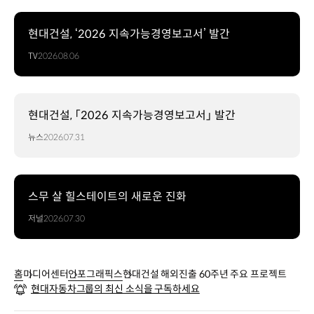
사우디아라비아
주베일
산업항
현대건설, ‘2026 지속가능경영보고서’ 발간
육상과
TV
2026.08.06
해상을
아우른
초대형
인프라
현대건설, 「2026 지속가능경영보고서」 발간
프로젝트
3.
뉴스
2026.07.31
1988년
2월
/
2014년
스무 살 힐스테이트의 새로운 진화
2월
저널
2026.07.30
남극
과학기지
(세종
/
홈
미디어센터
인포그래픽스
현대건설 해외진출 60주년 주요 프로젝트
장보고)
현대자동차그룹의 최신 소식을 구독하세요
대한민국
남극