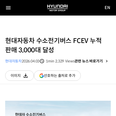
EN
HYUNDAI
영문
MOTOR
전체
사이트
메뉴
GROUP
이동
현대자동차 수소전기버스 FCEV 누적
판매 3,000대 달성
현대자동차
2026.04.03
1min
2,329
Views
관련 뉴스 바로가기
분량
조회수
(새
선호하는 출처로 추가
이미지
다운로드
창
열림)