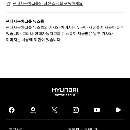
현대자동차그룹의 최신 소식을 구독하세요
000대 달성
-
유니버스
FCEV
현대자동차그룹 뉴스룸
연료전지
현대자동차그룹 뉴스룸의 기사와 이미지는 누구나 자유롭게 사용하실 수
최고출력
있습니다. 그러나 현대자동차그룹 뉴스룸이 제공받은 일부 기사와
180
이미지는 사용에 제한이 있습니다.
kW
고출력
리튬이온
배터리
48.2
kWh
1회
충전
시
HYUNDAI
최대
MOTOR
주행
GROUP
가능
facebook
hmg
twitter
instagram
youtube
naver
거리
journal
tv
960.4
facebook
km