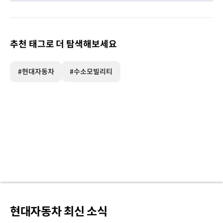
-
누적
판매량
2024년
추천 태그로 더 탐색해보세요
6월
1,000대
2025년
#현대자동차
#수소모빌리티
4월
2,000대
2026년
3월
3,000대
*
일렉시티
FCEV,
유니버스
FCEV
국내
판매량
합산
현대자동차 최신 소식
-