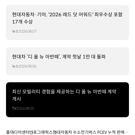
일렉시티
FCEV
연료전지
현대자동차·기아, '2026 레드 닷 어워드' 최우수상 포함
최고출력
17개 수상
180
뉴스
2026.08.07
kW
고출력
리튬이온
배터리
현대차 ‘디 올 뉴 아반떼’, 계약 첫날 1만 대 돌파
78.4
kWh
뉴스
2026.08.06
1회
충전
시
최대
최신 모빌리티 경험을 제공하는 디 올 뉴 아반떼 계약
주행
개시
가능
TV
2026.08.05
거리
751.2
km
(공인연비
홈
미디어센터
인포그래픽스
현대자동차 수소전기버스 FCEV 누적 판매 3,
기준)