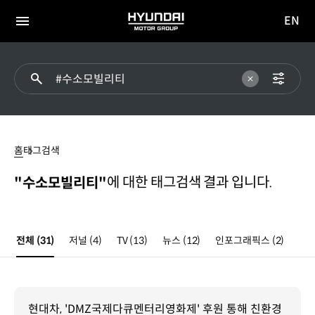
EN
HYUNDAI
영문
MOTOR
전체
사이트
메뉴
GROUP
이동
#
수소모빌리티
홈
태그검색
에 대한 태그검색 결과 입니다.
"수소모빌리티"
전체
(31)
저널
(4)
TV
(13)
뉴스
(12)
인포그래픽스
(2)
현대차, 'DMZ국제다큐멘터리영화제' 후원 통해 친환경