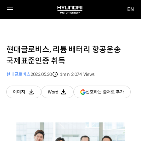
EN
HYUNDAI
영문
MOTOR
전체
사이트
메뉴
GROUP
이동
현대글로비스, 리튬 배터리 항공운송
국제표준인증 취득
현대글로비스
2023.05.30
1min
2,074
Views
분량
조회수
(새
선호하는 출처로 추가
이미지
Word
다운로드
다운로드
창
열림)