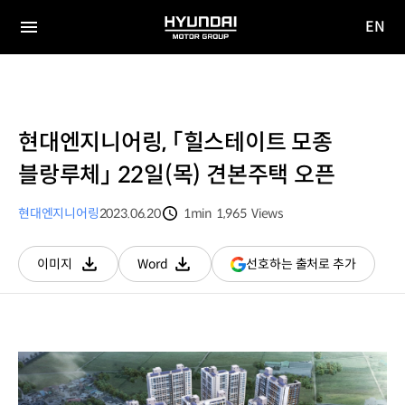
EN
HYUNDAI
영문
MOTOR
전체
사이트
메뉴
GROUP
이동
현대엔지니어링, 「힐스테이트 모종
블랑루체」 22일(목) 견본주택 오픈
현대엔지니어링
2023.06.20
1min
1,965
Views
분량
조회수
(새
선호하는 출처로 추가
이미지
Word
다운로드
다운로드
창
열림)