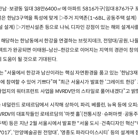
·보광동 일대 38만6400㎡에 아파트 5816가구(임대 876가구 
은 한남3구역을 특성에 맞게 ▷주거 지역존(1~6BL, 공동주택 설계) 
 설계) ▷기반시설존 등으로 나눠, 디자인 강점이 있는 해외 설계사
에 해당하는 한남동에서 한강을 연결하는 브릿지데크, 전망대/공원, 나들
로젝트가 완공되면 이태원–남산–한강으로 이어지는 지역의 경관이 창의
 도움이 될 것으로 기대된다.
표는 “서울에서 한강과 남산이라는 핵심 자연환경을 품고 있는 ‘한남3
 참여할 수 있어 기쁘다”며 “최근 서울시가 발표한 ‘그레이트 한강’
사업지의 워터프런트 사업을 MVRDV만의 스타일로 풀어내겠다”고 밝
V는 네덜란드 로테르담에서 시작해 상하이, 파리, 베를린, 뉴욕 등에 오
VRDV의 대표작들인 로테르담의 ‘마켓 홀’(전통시장·슈퍼마켓·공동주택 
택) 등은 지난 2월 서울시에서 발표한 "서울 도시·건축디자인 혁신"
017’, ‘안양예술공원 전망대’, ‘영종도 파라다이스시티’ 등의 설계에