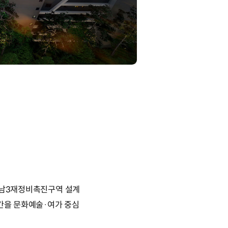
‘한남3재정비촉진구역 설계
공간을 문화예술·여가 중심