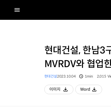
전체
메뉴
현대건설, 한남3
MVRDV와 협업
현대건설
2023.10.04
1min
2,015
V
분량
조회수
이미지
Word
다운로드
다운로드