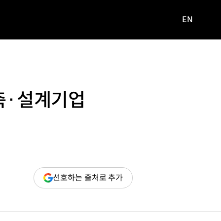
EN
영문
사이트로
이동
건축·설계기업
(새
선호하는 출처로 추가
창
열림)