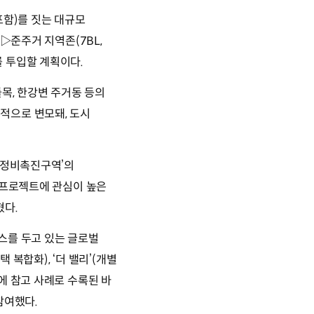
포함)를 짓는 대규모
▷준주거 지역존(7BL,
를 투입할 계획이다.
목, 한강변 주거동 등의
적으로 변모돼, 도시
재정비촉진구역’의
 프로젝트에 관심이 높은
혔다.
피스를 두고 있는 글로벌
복합화), ‘더 밸리’(개별
에 참고 사례로 수록된 바
 참여했다.