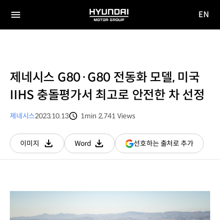
EN
HYUNDAI
영문
MOTOR
전체
사이트
메뉴
GROUP
이동
제네시스 G80·G80 전동화 모델, 미국
IIHS 충돌평가서 최고로 안전한 차 선정
제네시스
2023.10.13
1min
2,741
Views
분량
조회수
(새
선호하는 출처로 추가
이미지
Word
다운로드
다운로드
창
열림)