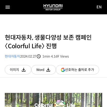
EN
HYUNDAI
영문
MOTOR
전체
사이트
메뉴
GROUP
이동
현대자동차, 생물다양성 보존 캠페인
〈Colorful Life〉 진행
현대자동차
2024.02.27
1min
4,169
Views
분량
조회수
(새
선호하는 출처로 추가
이미지
Word
다운로드
다운로드
창
열림)