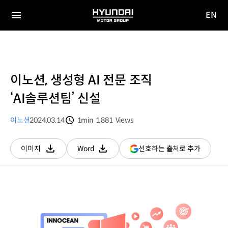
EN
HYUNDAI
영문
MOTOR
전체
사이트
메뉴
GROUP
이동
이노션, 생성형 AI 전문 조직
‘AI솔루션팀’ 신설
이노션
2024.03.14
1min
1,881
Views
분량
조회수
(새
선호하는 출처로 추가
이미지
Word
다운로드
다운로드
창
열림)