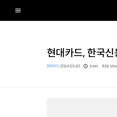
전체
메뉴
현대카드, 한국신용
현대카드
2024.03.20
1min
856
Vie
분량
조회수