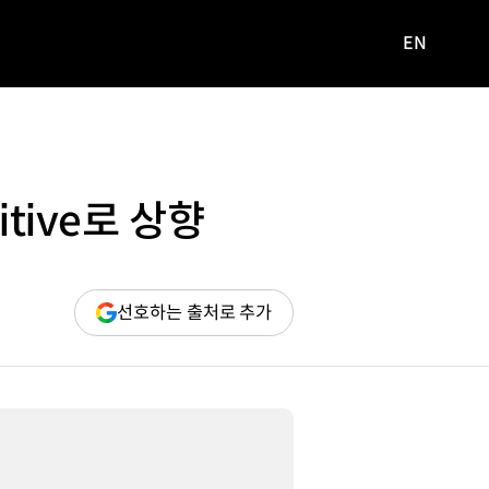
EN
영문
사이트로
이동
tive로 상향
(새
선호하는 출처로 추가
창
열림)