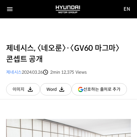
EN
HYUNDAI
영문
MOTOR
전체
사이트
메뉴
GROUP
이동
제네시스, 〈네오룬〉·〈GV60 마그마〉
콘셉트 공개
제네시스
2024.03.26
2min
12,375
Views
분량
조회수
(새
선호하는 출처로 추가
이미지
Word
다운로드
다운로드
창
열림)