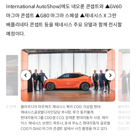
International AutoShow)에도 네오룬 콘셉트와 ▲GV60
마그마 콘셉트 ▲G80 마그마 스페셜 ▲제네시스 X 그란
베를리네타 콘셉트 등을 제네시스 주요 모델과 함께 전시할
예정이다.
전체
전체
화면
화면
 마그마 전체
클라우디아 마르케즈 제네시스 북미 COO, 이상엽 현대·
클라우디아 
제네시스글로벌디자인담당 부사장, 루크 동커볼케
제네시스글로
현대자동차그룹 CDO겸 CCO, 장재훈 현대자동차 사장, 재키
현대자동차그룹
익스 제네시스 브랜드 파트너, 호세 무뇨스 현대자동차 글로벌
익스 제네시
COO가 GV60 마그마 콘셉트 앞에서 사진 촬영을 하고 있다.
COO가 GV