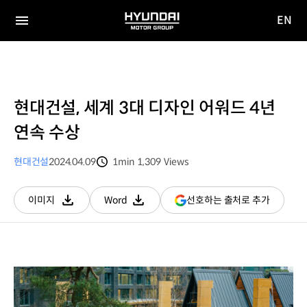
EN
HYUNDAI
영문
MOTOR
전체
사이트
메뉴
GROUP
이동
현대건설, 세계 3대 디자인 어워드 4년
연속 수상
현대건설
2024.04.09
1min
1,309
Views
분량
조회수
(새
선호하는 출처로 추가
이미지
Word
다운로드
다운로드
창
열림)