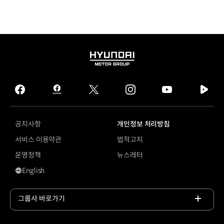
HYUNDAI
MOTOR
GROUP
facebook
hmg
twitter
instagram
youtube
naver
journal
tv
facebook
공지사항
개인정보 처리방침
서비스 이용약관
법적고지
운영정책
뉴스레터
English
영문 사이트로 이동
그룹사 바로가기
목록
열기