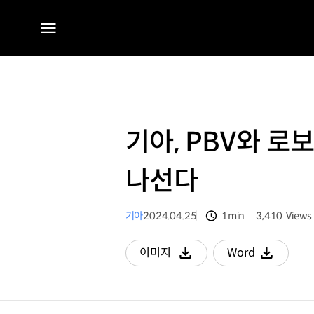
전체
메뉴
기아, PBV와 
나선다
기아
2024.04.25
1min
3,410
Views
분량
조회수
이미지
Word
다운로드
다운로드