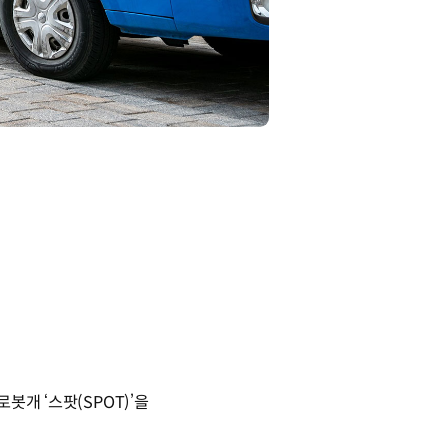
봇개 ‘스팟(SPOT)’을