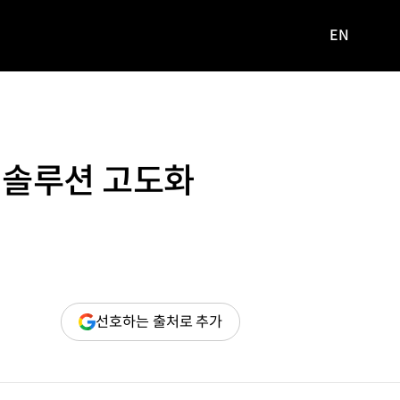
EN
영문
사이트로
이동
 솔루션 고도화
(새
선호하는 출처로 추가
창
열림)