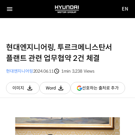
EN
HYUNDAI
영문
MOTOR
전체
사이트
메뉴
GROUP
이동
현대엔지니어링, 투르크메니스탄서
플랜트 관련 업무협약 2건 체결
현대엔지니어링
2024.06.11
1min
3,238
Views
분량
조회수
(새
선호하는 출처로 추가
이미지
Word
다운로드
다운로드
창
열림)