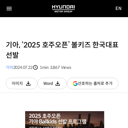
EN
HYUNDAI
영문
MOTOR
전체
사이트
메뉴
GROUP
이동
기아, ‘2025 호주오픈’ 볼키즈 한국대표
선발
기아
2024.07.22
1min
3,867
Views
분량
조회수
(새
선호하는 출처로 추가
이미지
Word
다운로드
다운로드
창
열림)