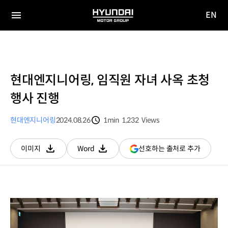
EN
HYUNDAI
영문
MOTOR
전체
사이트
메뉴
GROUP
이동
현대엔지니어링, 임직원 자녀 사옥 초청
행사 진행
현대엔지니어링
2024.08.26
1min
1,232
Views
분량
조회수
(새
선호하는 출처로 추가
이미지
Word
다운로드
다운로드
창
열림)