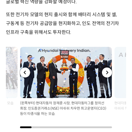
글로벌 혁신 역량을 강화할 예정이다.
또한 전기차 모델의 현지 출시와 함께 배터리 시스템 및 셀,
구동계 등 전기차 공급망을 현지화하고, 인도 전역의 전기차
인프라 구축을 위해서도 투자한다.
전체
전체
화면
화면
하는 모습.
(왼쪽부터) 현대자동차 장재훈 사장, 현대자동차그룹 정의선
현대자동차그
회장, 인도증권거래소(NSE) 아쉬쉬 차우한 최고운영자(CEO)
아쉬쉬 차우
등이 타종식을 하는 모습.