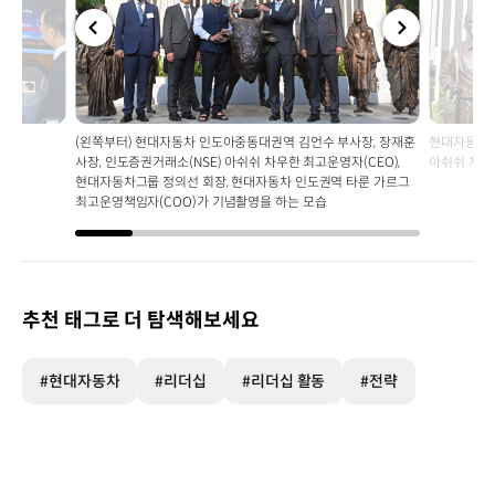
전체
전체
화면
화면
(왼쪽부터) 현대자동차 인도아중동대권역 김언수 부사장, 장재훈
현대자동차그
사장, 인도증권거래소(NSE) 아쉬쉬 차우한 최고운영자(CEO),
아쉬쉬 차우
현대자동차그룹 정의선 회장, 현대자동차 인도권역 타룬 가르그
최고운영책임자(COO)가 기념촬영을 하는 모습.
추천 태그로 더 탐색해보세요
#현대자동차
#리더십
#리더십 활동
#전략