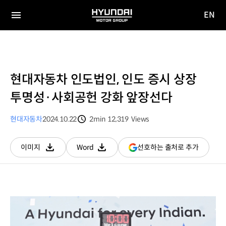
EN
HYUNDAI
영문
MOTOR
전체
사이트
메뉴
GROUP
이동
현대자동차 인도법인, 인도 증시 상장
투명성·사회공헌 강화 앞장선다
현대자동차
2024.10.22
2min
12,319
Views
분량
조회수
(새
선호하는 출처로 추가
이미지
Word
다운로드
다운로드
창
열림)