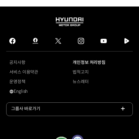
HYUNDAI
MOTOR
GROUP
facebook
hmg
twitter
instagram
youtube
naver
journal
tv
facebook
공지사항
개인정보 처리방침
서비스 이용약관
법적고지
운영정책
뉴스레터
English
영문 사이트로 이동
그룹사 바로가기
목록
열기