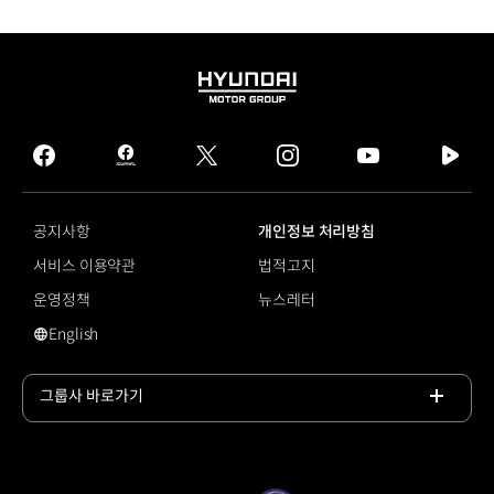
HYUNDAI
MOTOR
GROUP
facebook
hmg
twitter
instagram
youtube
naver
journal
tv
facebook
공지사항
개인정보 처리방침
서비스 이용약관
법적고지
운영정책
뉴스레터
English
영문 사이트로 이동
그룹사 바로가기
목록
열기