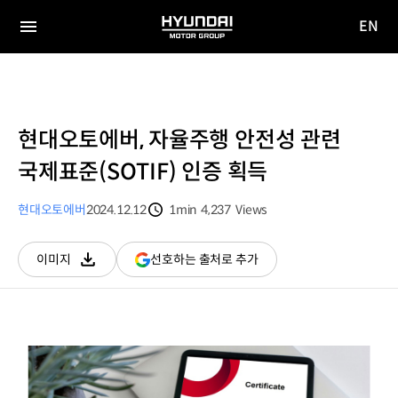
EN
HYUNDAI
영문
MOTOR
전체
사이트
메뉴
GROUP
이동
현대오토에버, 자율주행 안전성 관련
국제표준(SOTIF) 인증 획득
현대오토에버
2024.12.12
1min
4,237
Views
분량
조회수
(새
선호하는 출처로 추가
이미지
다운로드
창
열림)