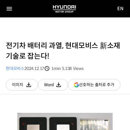
EN
HYUNDAI
영문
MOTOR
전체
사이트
메뉴
GROUP
이동
전기차 배터리 과열, 현대모비스 新소재
기술로 잡는다!
현대모비스
2024.12.17
1min
5,138
Views
분량
조회수
(새
선호하는 출처로 추가
이미지
Word
다운로드
다운로드
창
열림)