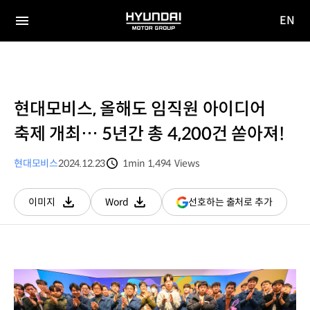
EN
HYUNDAI
영문
MOTOR
전체
사이트
메뉴
GROUP
이동
현대모비스, 올해도 임직원 아이디어
축제 개최… 5년간 총 4,200건 쏟아져!
현대모비스
2024.12.23
1min
1,494
Views
분량
조회수
(새
선호하는 출처로 추가
이미지
Word
다운로드
다운로드
창
열림)