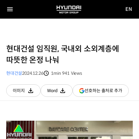
EN
HYUNDAI
영문
MOTOR
전체
사이트
메뉴
GROUP
이동
현대건설 임직원, 국내외 소외계층에
따뜻한 온정 나눠
현대건설
2024.12.26
1min
941
Views
분량
조회수
(새
선호하는 출처로 추가
이미지
Word
다운로드
다운로드
창
열림)