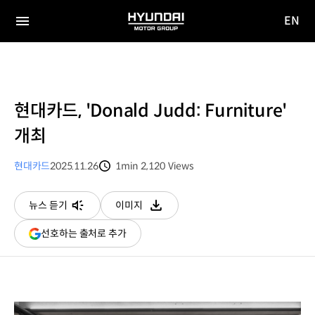
EN
HYUNDAI
영문
MOTOR
전체
사이트
메뉴
GROUP
이동
현대카드, 'Donald Judd: Furniture'
개최
현대카드
2025.11.26
1min
2,120
Views
분량
조회수
뉴스 듣기
이미지
다운로드
(새
선호하는 출처로 추가
창
열림)