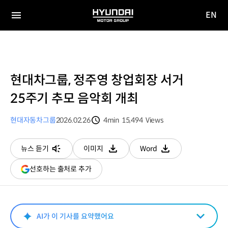
EN
HYUNDAI
영문
MOTOR
전체
사이트
메뉴
GROUP
이동
현대차그룹, 정주영 창업회장 서거
25주기 추모 음악회 개최
현대자동차그룹
2026.02.26
4min
15,494
Views
분량
조회수
뉴스 듣기
이미지
Word
다운로드
다운로드
(새
선호하는 출처로 추가
창
열림)
AI가 이 기사를 요약했어요