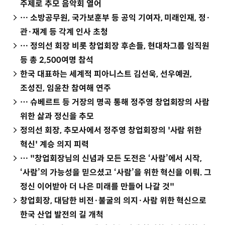
주제로 추모 음악회 열어
… 소방공무원, 국가보훈부 등 공익 기여자, 미래인재, 정·
관·재계 등 각계 인사 초청
… 정의선 회장 비롯 창업회장 후손들, 현대차그룹 임직원
등 총 2,500여명 참석
한국 대표하는 세계적 피아니스트 김선욱, 선우예권,
조성진, 임윤찬 참여해 연주
… 슈베르트 등 거장의 명곡 통해 정주영 창업회장의 사람
위한 삶과 정신을 추모
정의선 회장, 추모사에서 정주영 창업회장의 '사람 위한
혁신' 계승 의지 피력
… "창업회장님의 신념과 모든 도전은 ‘사람’에서 시작,
‘사람’의 가능성을 믿으셨고 ‘사람’을 위한 혁신을 이뤄. 그
정신 이어받아 더 나은 미래를 만들어 나갈 것"
창업회장, 대담한 비전·불굴의 의지·사람 위한 혁신으로
한국 산업 발전의 길 개척