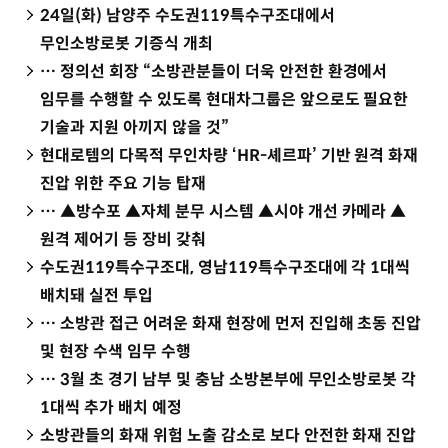
24일(화) 남양주 수도권119특수구조대에서
무인소방로봇 기증식 개최
… 정의선 회장 “소방관분들이 더욱 안전한 환경에서
임무를 수행할 수 있도록 현대차그룹은 앞으로도 필요한
기술과 지원 아끼지 않을 것”
현대로템의 다목적 무인차량 ‘HR-셰르파’ 기반 원격 화재
진압 위한 주요 기능 탑재
… ▲방수포 ▲자체 분무 시스템 ▲시야 개선 카메라 ▲
원격 제어기 등 장비 갖춰
수도권119특수구조대, 영남119특수구조대에 각 1대씩
배치돼 실전 투입
… 소방관 접근 어려운 화재 현장에 먼저 진입해 초동 진압
및 현장 수색 임무 수행
… 3월 초 경기 남부 및 충남 소방본부에 무인소방로봇 각
1대씩 추가 배치 예정
소방관들의 화재 위험 노출 감소로 보다 안전한 화재 진압