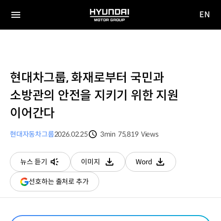
EN
HYUNDAI
영문
MOTOR
전체
사이트
메뉴
GROUP
이동
현대차그룹, 화재로부터 국민과
소방관의 안전을 지키기 위한 지원
이어간다
현대자동차그룹
2026.02.25
3min
75,819
Views
분량
조회수
뉴스 듣기
이미지
Word
다운로드
다운로드
(새
선호하는 출처로 추가
창
열림)