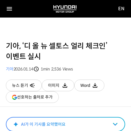
EN
HYUNDAI
영문
MOTOR
전체
사이트
메뉴
GROUP
이동
기아, ‘디 올 뉴 셀토스 얼리 체크인’
이벤트 실시
기아
2026.01.14
1min
2,536
Views
분량
조회수
뉴스 듣기
이미지
Word
다운로드
다운로드
(새
선호하는 출처로 추가
창
열림)
AI가 이 기사를 요약했어요