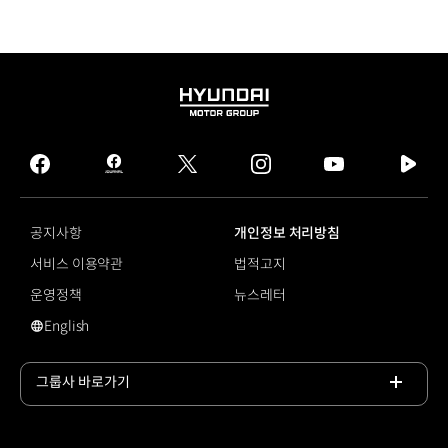
HYUNDAI
MOTOR
GROUP
facebook
hmg
twitter
instagram
youtube
naver
journal
tv
facebook
공지사항
개인정보 처리방침
서비스 이용약관
법적고지
운영정책
뉴스레터
English
영문 사이트로 이동
그룹사 바로가기
목록
열기