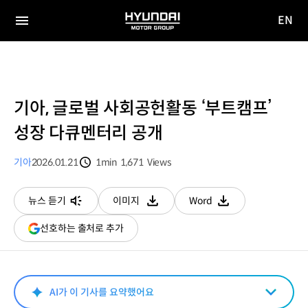
EN
HYUNDAI
영문
MOTOR
전체
사이트
메뉴
GROUP
이동
기아, 글로벌 사회공헌활동 ‘부트캠프’
성장 다큐멘터리 공개
기아
2026.01.21
1min
1,671
Views
분량
조회수
뉴스 듣기
이미지
Word
다운로드
다운로드
(새
선호하는 출처로 추가
창
열림)
AI가 이 기사를 요약했어요