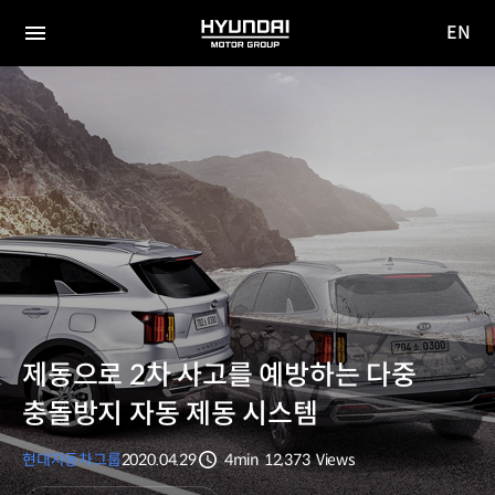
EN
HYUNDAI
영문
MOTOR
전체
사이트
메뉴
GROUP
이동
제동으로 2차 사고를 예방하는 다중
충돌방지 자동 제동 시스템
현대자동차그룹
2020.04.29
4min
12,373
Views
분량
조회수