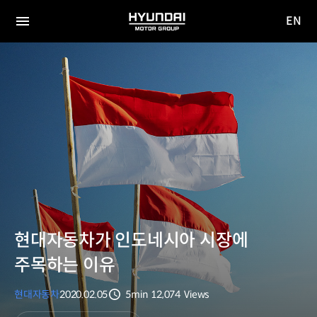
EN
HYUNDAI
영문
MOTOR
전체
사이트
메뉴
GROUP
이동
현대자동차가 인도네시아 시장에
주목하는 이유
현대자동차
2020.02.05
5min
12,074
Views
분량
조회수