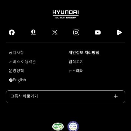
HYUNDAI
MOTOR
GROUP
facebook
hmg
twitter
instagram
youtube
naver
journal
tv
facebook
공지사항
개인정보 처리방침
서비스 이용약관
법적고지
운영정책
뉴스레터
English
영문 사이트로 이동
그룹사 바로가기
목록
열기