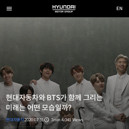
EN
HYUNDAI
영문
MOTOR
전체
사이트
메뉴
GROUP
이동
현대자동차와 BTS가 함께 그리는
미래는 어떤 모습일까?
현대자동차
2020.07.31
3min
4,041
Views
분량
조회수